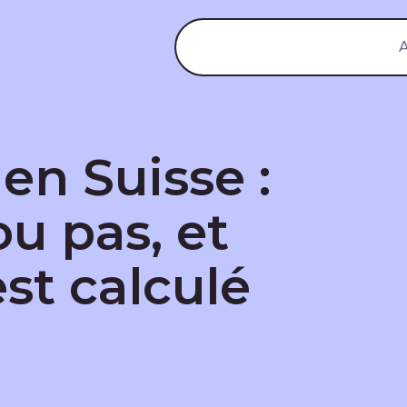
A
en Suisse :
ou pas, et
st calculé