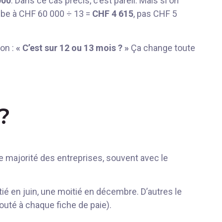
000
. Dans ce cas précis, c’est pareil. Mais si on
mbe à CHF 60 000 ÷ 13 =
CHF 4 615
, pas CHF 5
ion :
« C’est sur 12 ou 13 mois ? »
Ça change toute
?
e majorité des entreprises, souvent avec le
tié en juin, une moitié en décembre. D’autres le
uté à chaque fiche de paie).